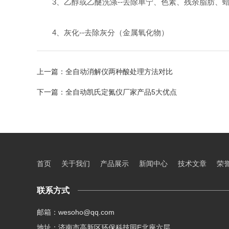
3、乙醇或乙醚洗涤--去除单宁、色素、残余脂肪、
4、灰化--去除灰分（金属氧化物）
上一篇：
全自动消解仪两种酸处理方法对比
下一篇：
全自动凯氏定氮仪厂家产品5大优点
首页
关于我们
产品展示
新闻中心
技术文章
荣
联系方式
邮箱：wesoho@qq.com
地址：济南市高新区环保科技园E北座六层