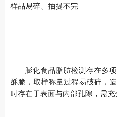
·全、结果
样品易碎、抽提不完
瓦滤袋式脂肪测定仪基于三维
取流程，适配膨化食品样品特
取与精准检测，满足食品企业
需求。
膨化食品脂肪检测存在多项
酥脆，取样称量过程易破碎，造
时存在于表面与内部孔隙，需充
提取。添加剂易包裹脂肪颗粒
致抽提不彻
·底。食品企业检