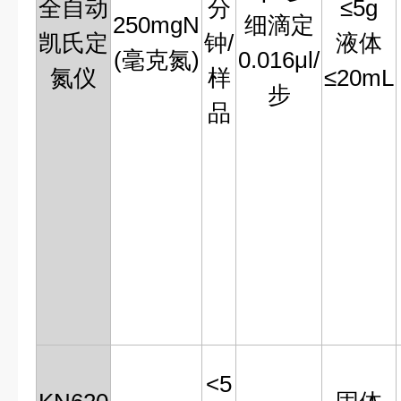
全自动
分
≤5g
250mgN
细滴定
凯氏定
钟/
液体
(毫克氮)
0.016μl/
氮仪
样
≤20mL
步
品
<5