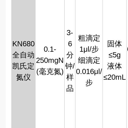
3-
粗滴定
KN680
6
固体
0.1-
1μl/步
全自动
分
≤5g
250mgN
细滴定
凯氏定
钟/
液体
(毫克氮)
0.016μl/
氮仪
样
≤20mL
步
品