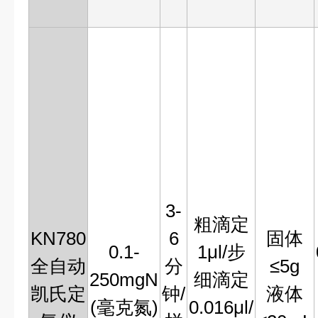
3-
粗滴定
KN780
6
固体
0.1-
1μl/步
全自动
分
≤5g
250mgN
细滴定
凯氏定
钟/
液体
(毫克氮)
0.016μl/