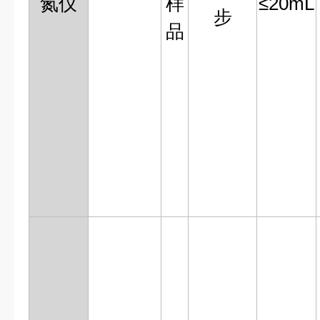
氮仪
样
≤20mL
步
品