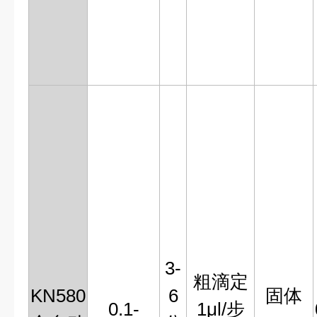
3-
粗滴定
KN580
6
固体
0.1-
1μl/步