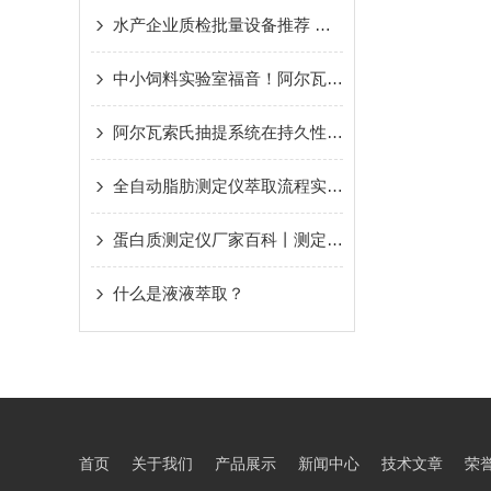
水产企业质检批量设备推荐 阿尔瓦全自动酸水解脂肪测定仪优势
中小饲料实验室福音！阿尔瓦 G15搞定 GB/T 6433-2025 滤袋法检测
阿尔瓦索氏抽提系统在持久性有机污染物检测中的应用及仪器机型推荐
全自动脂肪测定仪萃取流程实操讲解
蛋白质测定仪厂家百科丨测定牛奶蛋白质含量
什么是液液萃取？
首页
关于我们
产品展示
新闻中心
技术文章
荣