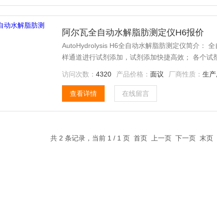
阿尔瓦全自动水解脂肪测定仪H6报价
AutoHydrolysis H6全自动水解脂肪测定仪简
样通道进行试剂添加，试剂添加快捷高效； 各个试
性。 试剂添加使用高精度蠕动泵，试剂输送管路均
访问次数：
4320
产品价格：
面议
厂商性质：
生产
腐蚀性试剂。 标配特氟龙瓶盖系统，可直接连接到
查看详情
在线留言
共 2 条记录，当前 1 / 1 页 首页 上一页 下一页 末