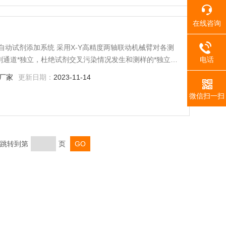
在线咨询
介： 全自动试剂添加系统 采用X-Y高精度两轴联动机械臂对各测
电话
剂通道*独立，杜绝试剂交叉污染情况发生和测样的*独立
为PTFE材质，所有试剂通道均可安全操作各种有机溶剂和
厂家
更新日期：
2023-11-14
试剂厂家原装的试剂瓶上，无需转移试
微信扫一扫
页 跳转到第
页