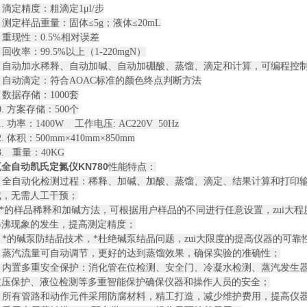
滴定精度：粗滴定1μl/步
测定样品重量：固体≤5g；液体≤20mL
重现性：0.5%相对误差
回收率：99.5%以上（1-220mgN）
 自动加水稀释、自动加碱、自动加硼酸、蒸馏、滴定和计算，可编程控
 自动滴定：符合AOAC标准的颜色终点判断方法
数据存储：1000套
 方案存储：500个
 功率：1400W 工作电压: AC220V 50Hz
体积：500mm×410mm×850mm
 重量：40KG
全自动凯氏定氮仪KN780
性能特点：
 全自动化检测过程：稀释、加碱、加酸、蒸馏、滴定、结果计算和打印
无需人工干预；
*的样品稀释和加碱方法，可根据用户样品的不同进行任意设置，zui大程
现象的发生，提高测定精度；
*的碱泵防结晶技术，*杜绝碱泵结晶问题，zui大限度的提高仪器的可靠
 蒸汽流量可自动调节，更好的达到蒸馏效果，确保实验的准确性；
 内置多重安全保护：消化管在位检测、安全门、冷凝水检测、蒸汽发生
保护、液位检测等多重智能保护确保仪器和操作人员的安全；
 所有管路和动作元件采用防腐材料，精工打造，减少维护费用，提高仪