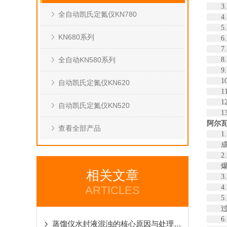
3. 
全自动凯氏定氮仪KN780
4. 
5. 
KN680系列
6. 
7.
全自动KN580系列
8.
9. 
10.
自动凯氏定氮仪KN620
11.
12. 
自动凯氏定氮仪KN520
13.
阿尔瓦
查看全部产品
1.
成，
2.
爆沸
相关文章
3. 
4.
ARTICLES
5.
过压
6.
蒸馏仪水封液混浊的核心原因与处理思路