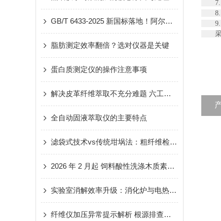
7. 
8.
GB/T 6433-2025 新国标落地！阿尔瓦 让饲料粗脂肪检测 “合规 + 高效”
9. 
采用
脂肪测定效率翻倍？选对仪器是关键
蛋白质测定仪的操作注意事项
解决皮革纤维萃取不充分难题 六工位独立控温抽提仪选型指南
全自动固液萃取仪的主要特点
滤袋式技术vs传统坩埚法：粗纤维检测的技术革新
2026 年 2 月起 饲料酸性洗涤木质素测定启用新国标
实验室消解效率升级：消化炉与电热板关键性能对比
纤维仪加压异常提示解析 根源排查与处理方案