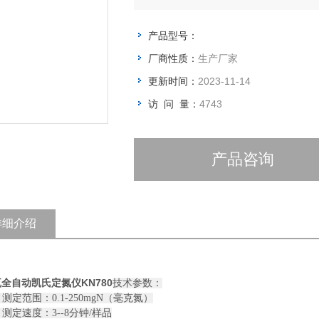
爆沸现象的发生，提高测定精度；
3. *的碱泵防结晶技术，*杜绝碱
产品型号：
4. 蒸汽流量可自动调节，更好的达
厂商性质：
生产厂家
更新时间：
2023-11-14
访 问 量：
4743
产品咨询
详细介绍
全自动凯氏定氮仪KN780
技术参数：
测定范围：0.1-250mgN（毫克氮）
测定速度：3--8分钟/样品