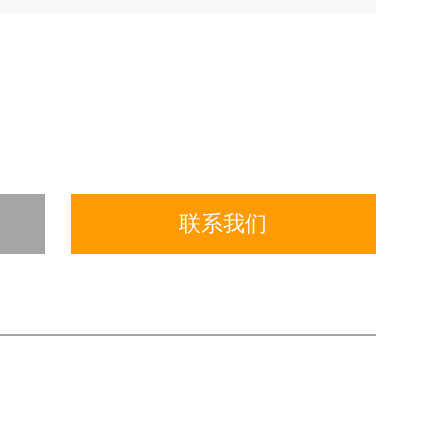
泵结晶问题，Z大限度的提高仪器的可靠性；
到蒸馏效果，确保实验的准确性；
联系我们