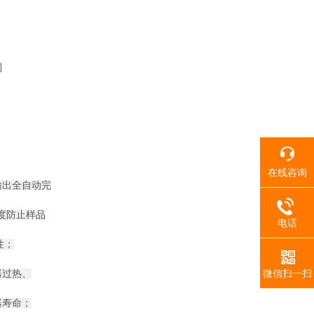
制
在线咨询
输出全自动完
度防止样品
电话
性；
微信扫一扫
器过热、
器寿命；