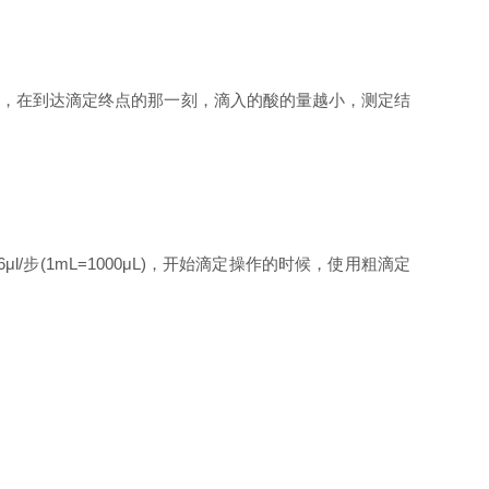
，在到达滴定终点的那一刻，滴入的酸的量越小，测定结
步(1mL=1000μL)，开始滴定操作的时候，使用粗滴定