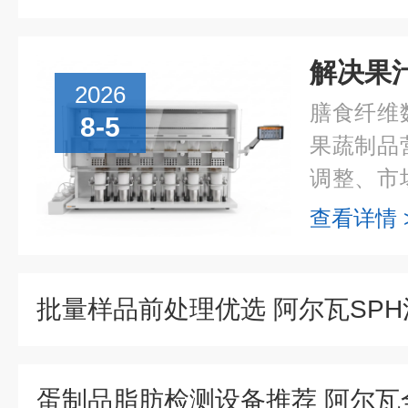
2026
膳食纤维
8-5
果蔬制品
调整、市
检测流程执
查看详情 
AOAC99